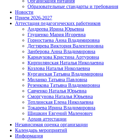
Организация питания
Образовательные стандарты и требования
Новости
Прием 2026-2027
Аттестация педагогических работников
Андреева Ирина Юрьевна
Глущенко Мария Игоревна
Горностаева Анна Владимировна
Дегтярева Виктория Валентиновна
Занберова Анна Владимировна
Карнаухова Кристина Артуровна
Кирпилянская Наталья Николаевна
Козлова Наталья Николаевна
Курганская Татьяна Владимировна
Миланко Татьяна Павловна
Резенкова Татьяна Владимировна
Савченко Наталья Юрьевна
Сморгунова Наталья Юрьевна
Теплинская Елена Николаевна
Токарева Ирина Владимировна
Шишкин Евгений Маленович
Архив аттестации
Независимая оценка организации
Календарь мероприятий
Информация