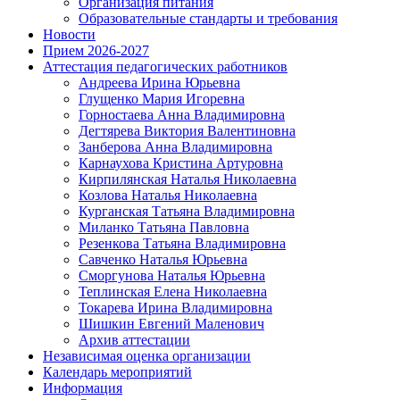
Организация питания
Образовательные стандарты и требования
Новости
Прием 2026-2027
Аттестация педагогических работников
Андреева Ирина Юрьевна
Глущенко Мария Игоревна
Горностаева Анна Владимировна
Дегтярева Виктория Валентиновна
Занберова Анна Владимировна
Карнаухова Кристина Артуровна
Кирпилянская Наталья Николаевна
Козлова Наталья Николаевна
Курганская Татьяна Владимировна
Миланко Татьяна Павловна
Резенкова Татьяна Владимировна
Савченко Наталья Юрьевна
Сморгунова Наталья Юрьевна
Теплинская Елена Николаевна
Токарева Ирина Владимировна
Шишкин Евгений Маленович
Архив аттестации
Независимая оценка организации
Календарь мероприятий
Информация