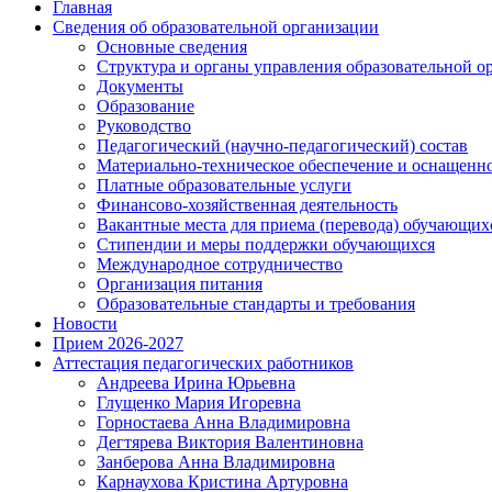
Главная
Сведения об образовательной организации
Основные сведения
Структура и органы управления образовательной о
Документы
Образование
Руководство
Педагогический (научно-педагогический) состав
Материально-техническое обеспечение и оснащеннос
Платные образовательные услуги
Финансово-хозяйственная деятельность
Вакантные места для приема (перевода) обучающих
Стипендии и меры поддержки обучающихся
Международное сотрудничество
Организация питания
Образовательные стандарты и требования
Новости
Прием 2026-2027
Аттестация педагогических работников
Андреева Ирина Юрьевна
Глущенко Мария Игоревна
Горностаева Анна Владимировна
Дегтярева Виктория Валентиновна
Занберова Анна Владимировна
Карнаухова Кристина Артуровна