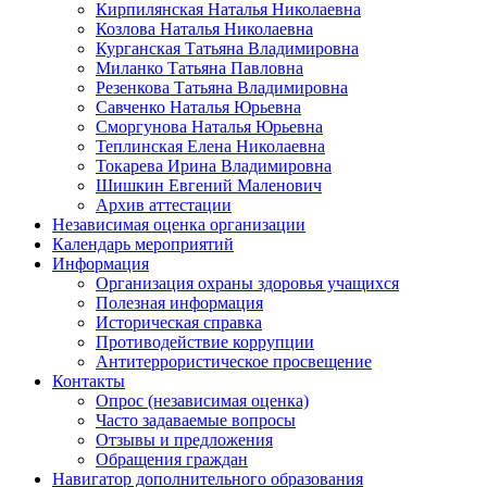
Кирпилянская Наталья Николаевна
Козлова Наталья Николаевна
Курганская Татьяна Владимировна
Миланко Татьяна Павловна
Резенкова Татьяна Владимировна
Савченко Наталья Юрьевна
Сморгунова Наталья Юрьевна
Теплинская Елена Николаевна
Токарева Ирина Владимировна
Шишкин Евгений Маленович
Архив аттестации
Независимая оценка организации
Календарь мероприятий
Информация
Организация охраны здоровья учащихся
Полезная информация
Историческая справка
Противодействие коррупции
Антитеррористическое просвещение
Контакты
Опрос (независимая оценка)
Часто задаваемые вопросы
Отзывы и предложения
Обращения граждан
Навигатор дополнительного образования