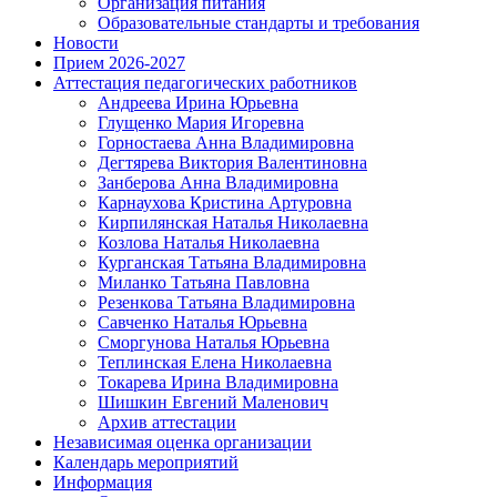
Организация питания
Образовательные стандарты и требования
Новости
Прием 2026-2027
Аттестация педагогических работников
Андреева Ирина Юрьевна
Глущенко Мария Игоревна
Горностаева Анна Владимировна
Дегтярева Виктория Валентиновна
Занберова Анна Владимировна
Карнаухова Кристина Артуровна
Кирпилянская Наталья Николаевна
Козлова Наталья Николаевна
Курганская Татьяна Владимировна
Миланко Татьяна Павловна
Резенкова Татьяна Владимировна
Савченко Наталья Юрьевна
Сморгунова Наталья Юрьевна
Теплинская Елена Николаевна
Токарева Ирина Владимировна
Шишкин Евгений Маленович
Архив аттестации
Независимая оценка организации
Календарь мероприятий
Информация