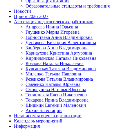
Организация питания
Образовательные стандарты и требования
Новости
Прием 2026-2027
Аттестация педагогических работников
Андреева Ирина Юрьевна
Глущенко Мария Игоревна
Горностаева Анна Владимировна
Дегтярева Виктория Валентиновна
Занберова Анна Владимировна
Карнаухова Кристина Артуровна
Кирпилянская Наталья Николаевна
Козлова Наталья Николаевна
Курганская Татьяна Владимировна
Миланко Татьяна Павловна
Резенкова Татьяна Владимировна
Савченко Наталья Юрьевна
Сморгунова Наталья Юрьевна
Теплинская Елена Николаевна
Токарева Ирина Владимировна
Шишкин Евгений Маленович
Архив аттестации
Независимая оценка организации
Календарь мероприятий
Информация